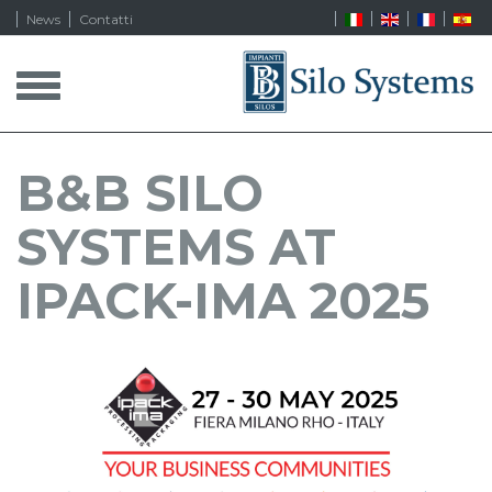
News
Contatti
T
o
g
g
l
B&B SILO
e
n
SYSTEMS AT
a
v
i
IPACK-IMA 2025
g
a
t
i
o
n