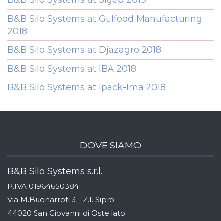
B&B Silo Systems at Gulfood Manufacturing
2018
B&B Silo Systems at Djazagro 2018
B&B Silo Systems at IBA 2018
B&B Silo Systems at Ipack-Ima 2018
DOVE SIAMO
B&B Silo Systems s.r.l.
P.IVA 01964650384
Via M.Buonarroti 3 - Z.I. Sipro
44020 San Giovanni di Ostellato